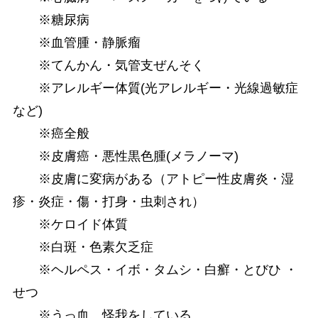
※糖尿病
※血管腫・静脈瘤
※てんかん・気管支ぜんそく
※アレルギー体質(光アレルギー・光線過敏症
など)
※癌全般
※皮膚癌・悪性黒色腫(メラノーマ)
※皮膚に変病がある（アトピー性皮膚炎・湿
疹・炎症・傷・打身・虫刺され）
※ケロイド体質
※白斑・色素欠乏症
※ヘルペス・イボ・タムシ・白癬・とびひ ・
せつ
※うっ血、怪我をしている