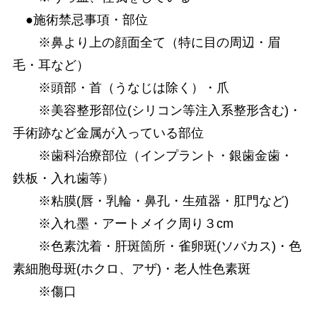
●施術禁忌事項・部位
※鼻より上の顔面全て（特に目の周辺・眉
毛・耳など）
※頭部・首（うなじは除く）・爪
※美容整形部位(シリコン等注入系整形含む)・
手術跡など金属が入っている部位
※歯科治療部位（インプラント・銀歯金歯・
鉄板・入れ歯等）
※粘膜(唇・乳輪・鼻孔・生殖器・肛門など)
※入れ墨・アートメイク周り３cm
※色素沈着・肝斑箇所・雀卵斑(ソバカス)・色
素細胞母斑(ホクロ、アザ)・老人性色素斑
※傷口